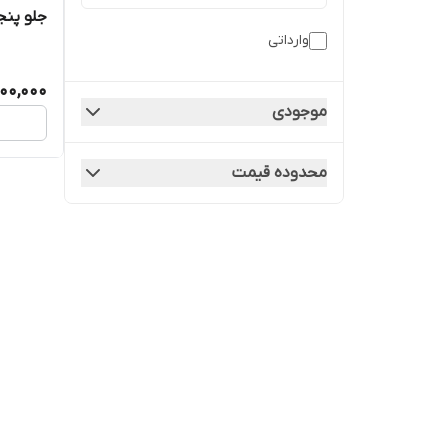
جلو پنجره
وارداتی
900,000
موجودی
محدوده قیمت