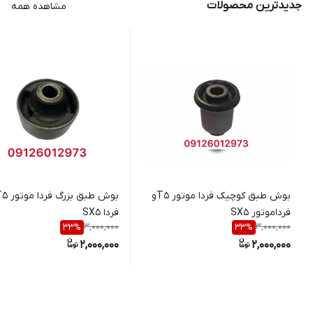
جدیدترین محصولات
مشاهده همه
بوش طبق کوچیک فردا موتور T5و
فرداموتور SX5
فردا SX5
3,000,000
3,000,000
33
%
33
%
2,000,000
2,000,000