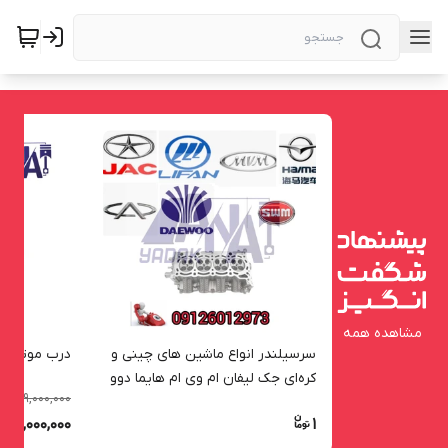
مشاهده همه
سرسیلندر انواع ماشین های چینی و
درب موتور (ک
کره‌ای جک لیفان ام وی ام هایما دوو
49,000,000
2
%
فروش ویژه
43,000,000
1