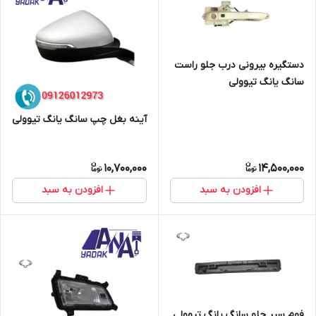
دستگیره بیرونی درب جلو راست
سانگ یانگ تیوولی
آینه بغل چپ سانگ یانگ تیوولی
10,700,000
14,500,000
افزودن به سبد
افزودن به سبد
فوم سپر جلو سانگ یانگ تیوولی