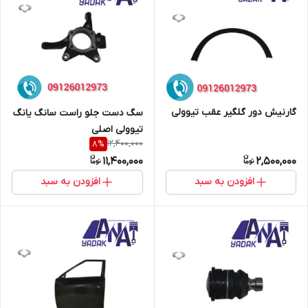
گارنیش دور گلگیر عقب تیوولی
سگ دست جلو راست سانگ یانگ
تیوولی اصلی
12,400,000
8
%
11,400,000
2,500,000
افزودن به سبد
افزودن به سبد