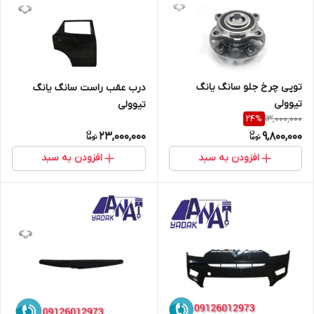
توپی چرخ جلو سانگ یانگ
درب عقب راست سانگ یانگ
تیوولی
تیوولی
13,000,000
24
%
23,000,000
9,800,000
افزودن به سبد
افزودن به سبد