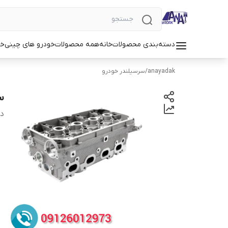
دسته‌بندی محصولات
خانه
همه محصولات
خودرو های چینی
خو
anayadak
/
سرسیلندر خودرو
س
دس