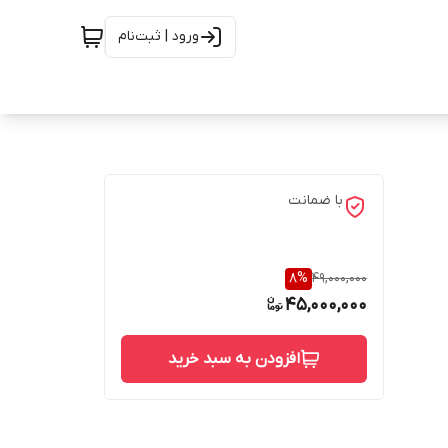
ورود | ثبت‌نام
با ضمانت
8
%
49,000,000
45,000,000
افزودن به سبد خرید