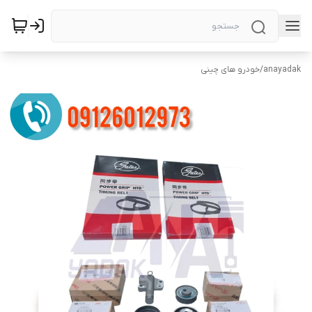
anayadak
/
خودرو های چینی