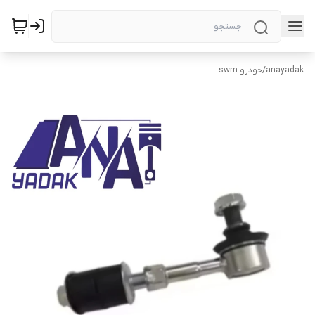
anayadak
/
خودرو swm