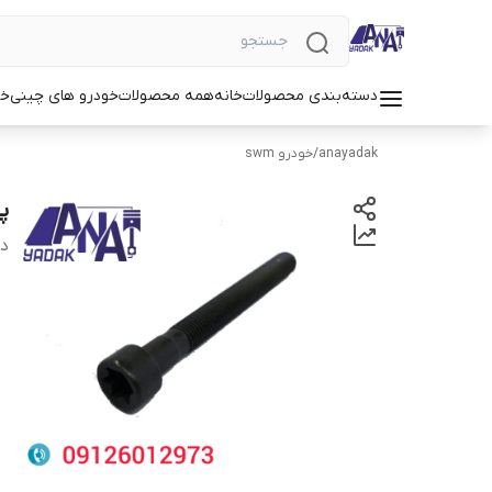
دسته‌بندی محصولات
خانه
همه محصولات
خودرو های چینی
خو
anayadak
/
خودرو swm
پ
دس