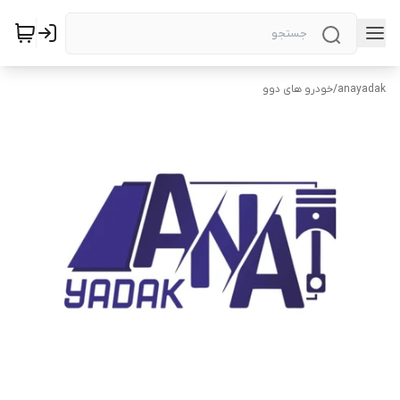
anayadak
/
خودرو های دوو