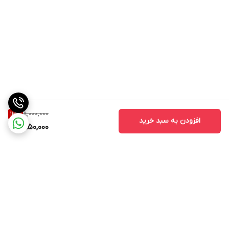
8,000,000
13
%
افزودن به سبد خرید
6,950,000
برگشت به بالا