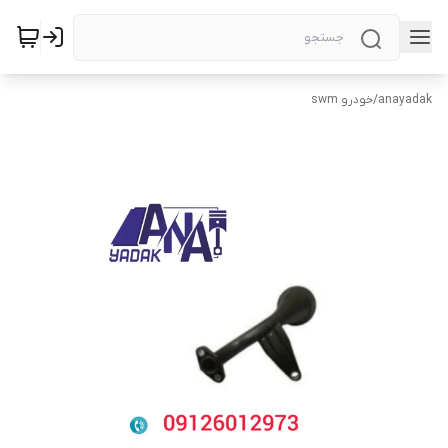
anayadak
/
خودرو swm