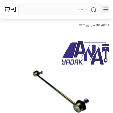
anayadak
/
خودرو swm