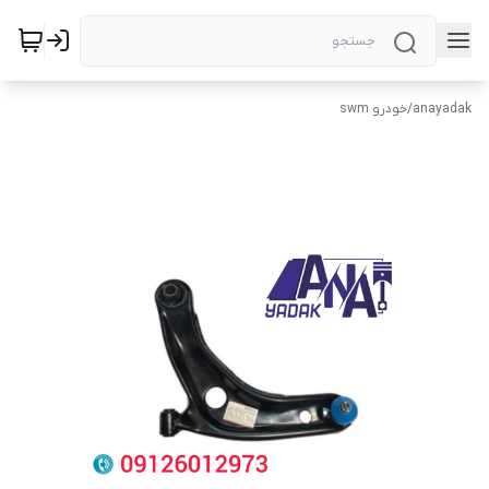
anayadak
/
خودرو swm