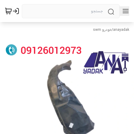
anayadak
/
خودرو swm