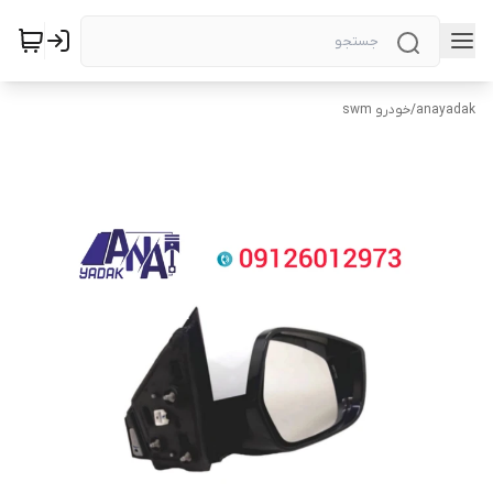
anayadak
/
خودرو swm