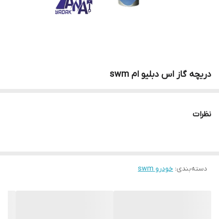
دریچه گاز اس دبلیو ام swm
نظرات
دسته‌بندی
:
خودرو swm