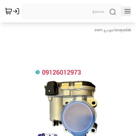
anayadak
/
خودرو swm