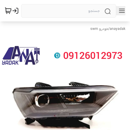
anayadak
/
خودرو swm