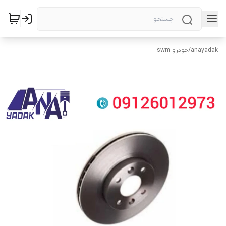
anayadak
/
خودرو swm