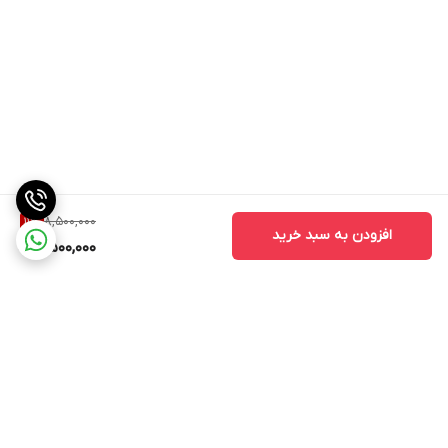
8,500,000
11
%
افزودن به سبد خرید
7,500,000
برگشت به بالا