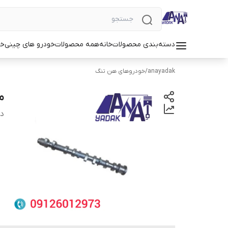
دسته‌بندی محصولات
خانه
همه محصولات
خودرو های چینی
خو
anayadak
/
خودروهای هن تنگ
می
دس