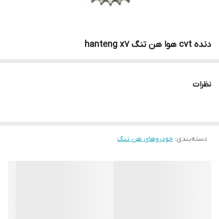
دنده cvt هوا هن تنگ hanteng x7
نظرات
دسته‌بندی
:
خودروهای هن تنگ