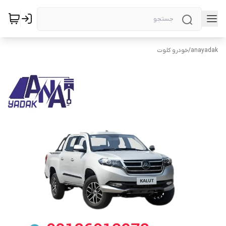
anayadak
/
خودرو کلوت