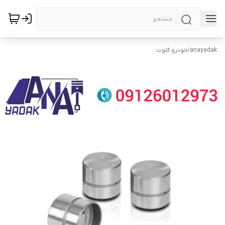
anayadak
/
خودرو کلوت