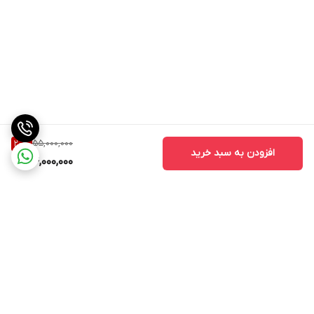
55,000,000
20
%
افزودن به سبد خرید
44,000,000
برگشت به بالا