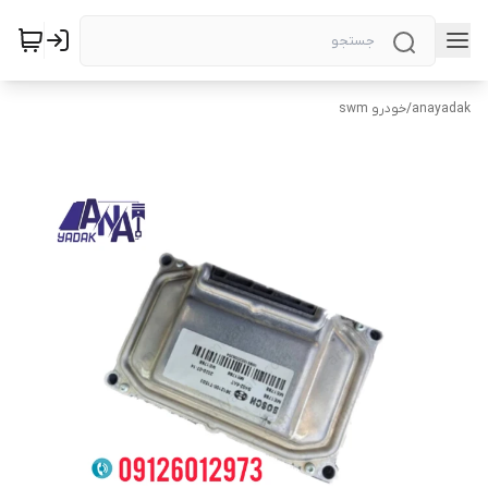
anayadak
/
خودرو swm