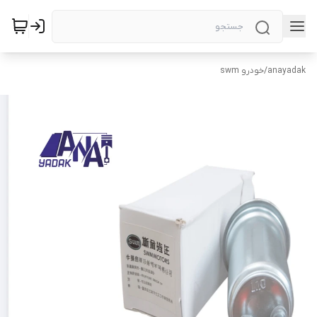
anayadak
/
خودرو swm