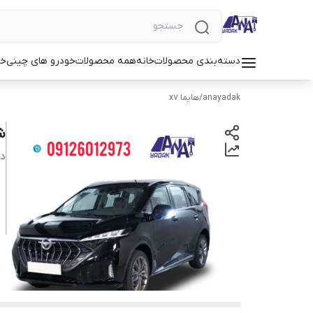
دسته‌بندی محصولات
خانه
همه محصولات
خودرو های چینی
خو
anayadak
/
هایما x7
ش
دس