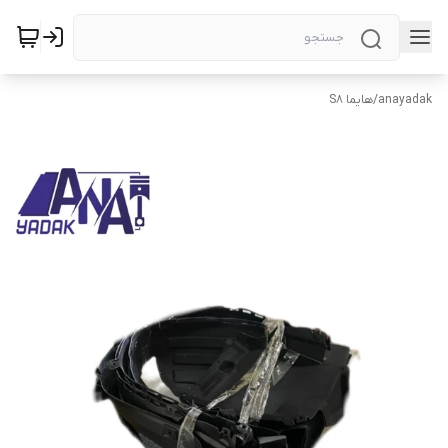
anayadak
/
هایما S8