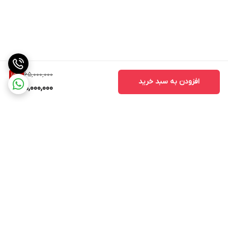
65,000,000
15
%
افزودن به سبد خرید
55,000,000
برگشت به بالا