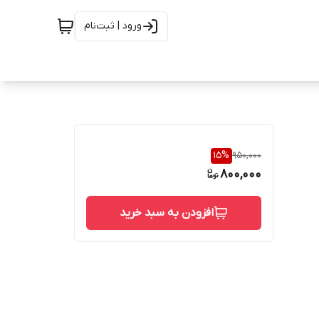
ورود | ثبت‌نام
15
%
950,000
800,000
افزودن به سبد خرید