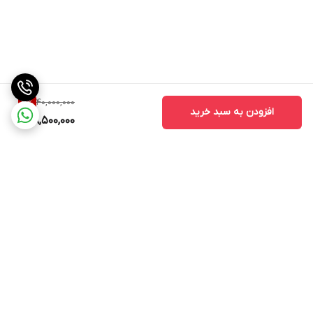
40,000,000
3
%
افزودن به سبد خرید
38,500,000
برگشت به بالا