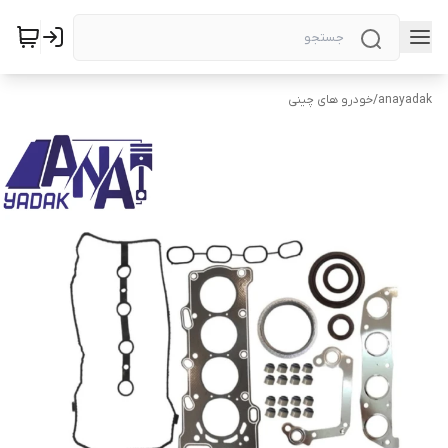
anayadak
/
خودرو های چینی