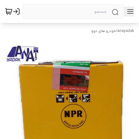
anayadak
/
خودرو های دوو