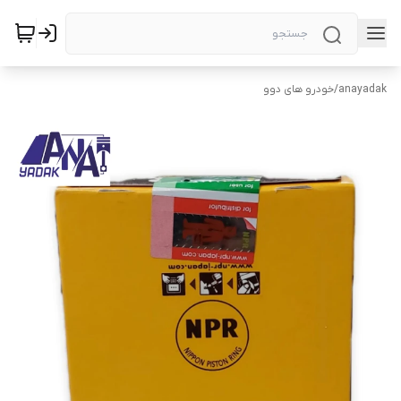
anayadak
/
خودرو های دوو