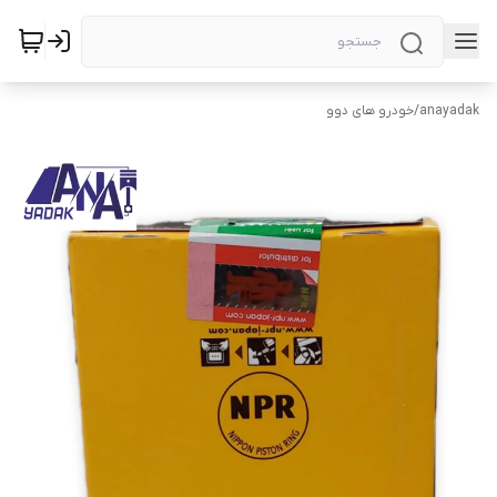
anayadak
/
خودرو های دوو