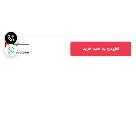
3,200,000
15
%
افزودن به سبد خرید
2,700,000
برگشت به بالا