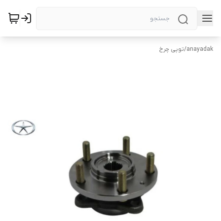
anayadak
/
توپی چرخ