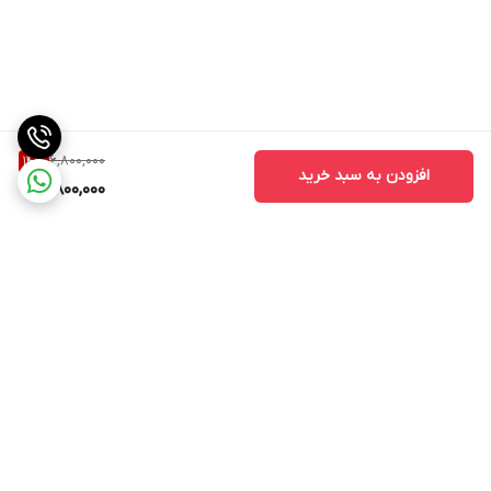
6,800,000
14
%
افزودن به سبد خرید
5,800,000
برگشت به بالا