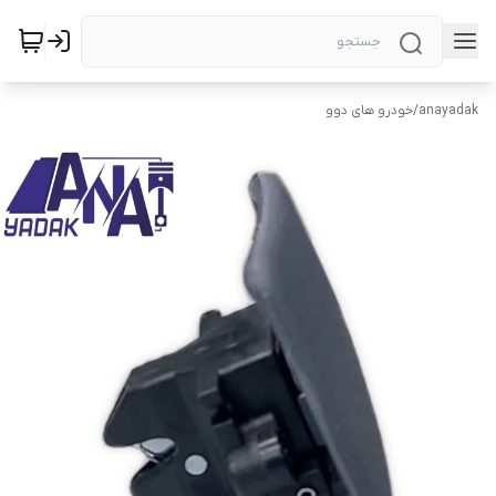
anayadak
/
خودرو های دوو