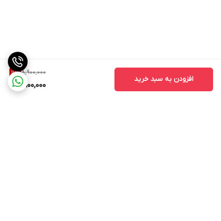
8,900,000
11
%
افزودن به سبد خرید
7,900,000
برگشت به بالا