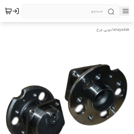
anayadak
/
توپی چرخ