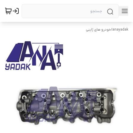
anayadak
/
خودرو های ژاپنی