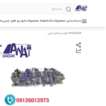
دسته‌بندی محصولات
خانه
همه محصولات
خودرو های چینی
خو
anayadak
/
خودرو های ژاپنی
س
دس