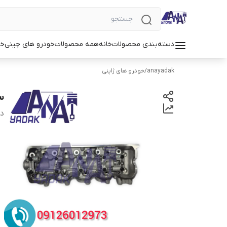
دسته‌بندی محصولات
خانه
همه محصولات
خودرو های چینی
خو
anayadak
/
خودرو های ژاپنی
سر
دس