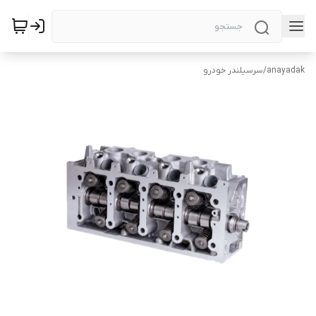
anayadak
/
سرسیلندر خودرو