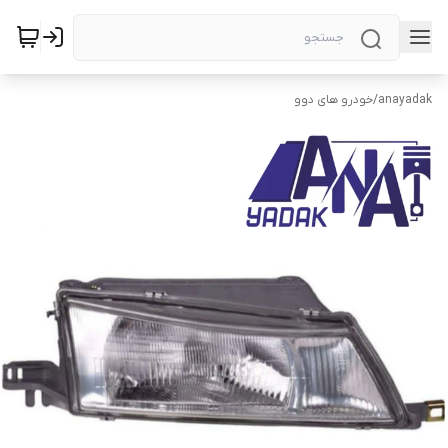
anayadak
/
خودرو های دوو