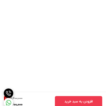
12,400,000
8
%
افزودن به سبد خرید
11,400,000