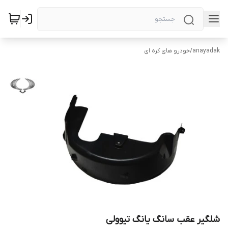
anayadak
/
خودرو های کره ای
شلگیر عقب سانگ یانگ تیوولی