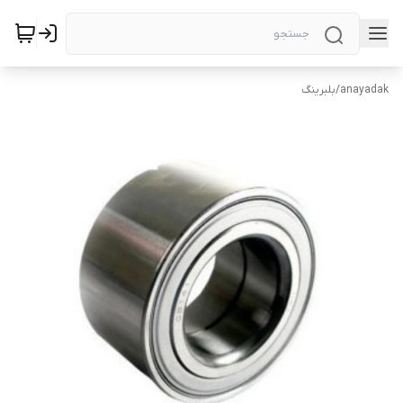
anayadak
/
بلبرینگ