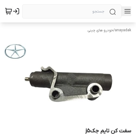
anayadak
/
خودرو های چینی
سفت کن تایم جکj5