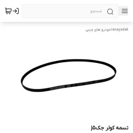
anayadak
/
خودرو های چینی
تسمه کولر جکj5