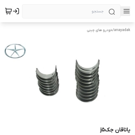
anayadak
/
خودرو های چینی
یاتاقان جکj5