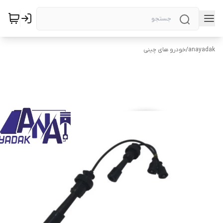
anayadak
/
خودرو های چینی