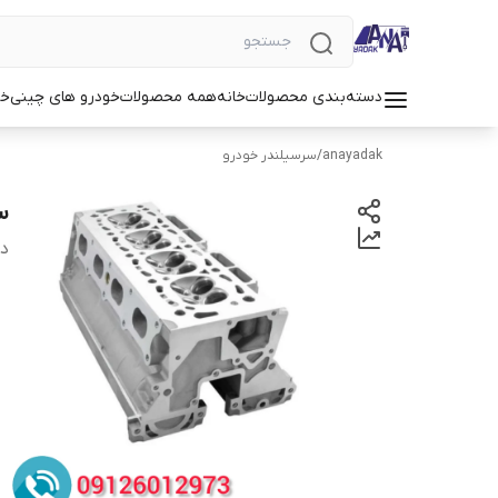
دسته‌بندی محصولات
خانه
همه محصولات
خودرو های چینی
خو
anayadak
/
سرسیلندر خودرو
سر
دس